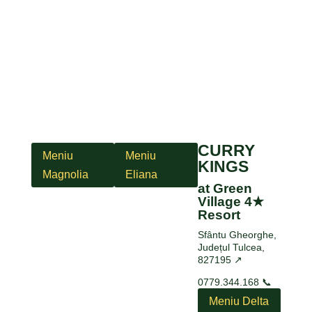
CURRY
Meniu
Meniu
KINGS
Magnolia
Eliana
at Green
Village 4★
Resort
Sfântu Gheorghe,
Județul Tulcea,
827195 ↗
0779.344.168 📞
Meniu Delta