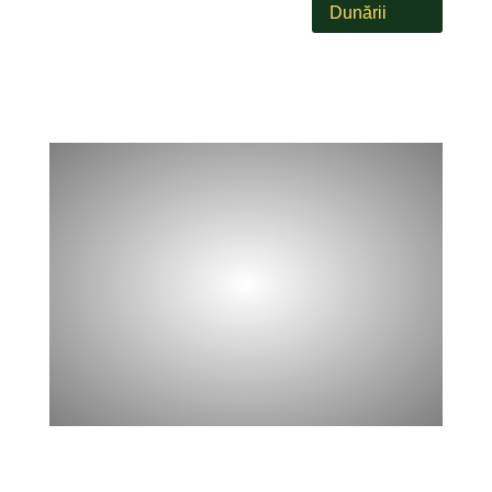
Dunării
Ritu Sinha
CURRY KINGS