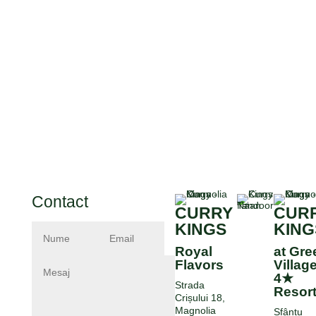
Contact
CURRY
CUR
KINGS
KING
Royal
at Gre
Flavors
Villag
4★
Strada
Resor
Crișului 18,
Magnolia
Sfântu