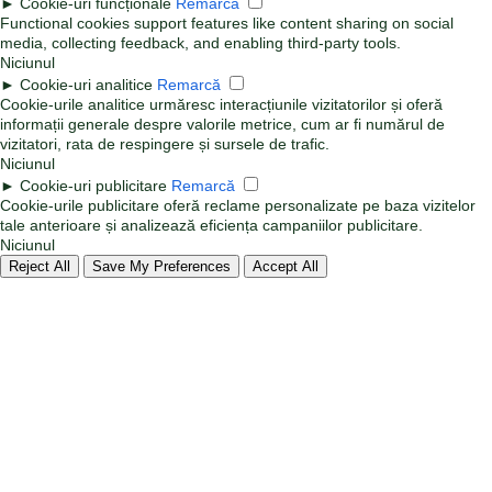
►
Cookie-uri funcționale
Remarcă
Functional cookies support features like content sharing on social
media, collecting feedback, and enabling third-party tools.
Niciunul
►
Cookie-uri analitice
Remarcă
Cookie-urile analitice urmăresc interacțiunile vizitatorilor și oferă
informații generale despre valorile metrice, cum ar fi numărul de
vizitatori, rata de respingere și sursele de trafic.
Niciunul
►
Cookie-uri publicitare
Remarcă
Cookie-urile publicitare oferă reclame personalizate pe baza vizitelor
tale anterioare și analizează eficiența campaniilor publicitare.
Niciunul
Reject All
Save My Preferences
Accept All