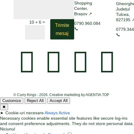
Shopping
Gheorgh
Center,
Județul
Brașov ↗
Tulcea,
827195 
=
10 + 6
0790.960.084
Trimite
📞
0779.344
mesaj
📞




© Curry Kings - 2026.
Creative marketing by AGENTIA.TOP
Customize
Reject All
Accept All
✖
►
Cookie-uri necesare
Always Active
Necessary cookies enable essential site features like secure log-ins
and consent preference adjustments. They do not store personal data.
Niciunul