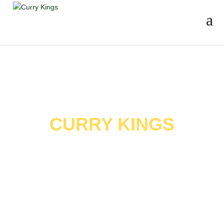
CURRY KINGS
Mâncare indiană autentică în
restaurantele noastre din Brașov
și Delta Dunării
CURRY | TANDOOR | INDOCHINESE | RICE |
NAAN | MASALA CHAI | SWEETS | COMBOS